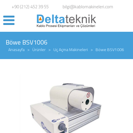
+90 (212) 452 39 55
bilgi@kablomakineleri.com
Böwe BSV1006
Anasayfa
>
Ürünler
>
Uç Açma Makineleri
>
Böwe BSV1006